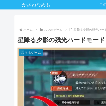
かさねなめも
こ
ホーム
スマホゲーム
星降る夕影の残光ハー
星降る夕影の残光ハードモード
スマホゲーム