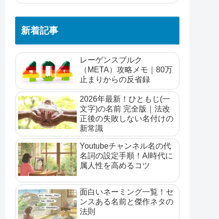
新着記事
レーゲンスブルク
（META）攻略メモ｜80万
止まりからの反省録
2026年最新！ひともじ(一
文字)の名前 完全版｜法改
正後の失敗しない名付けの
新常識
Youtubeチャンネル名の代
名詞の設定手順！AI時代に
属人性を高めるコツ
面白いネーミング一覧！セ
ンスある名前と傑作ネタの
法則