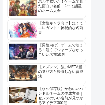
思わず吹いた！ゲームで見
た面白い名前・2chで話題
のネーム大全
【女性キャラ向け】短くて
エレガント・神秘的な名前
集
【男性向け】ゲームで映え
る！短くてシャープなかっ
こいい名前50選
【アズレン】強いMETA艦
の選び方と後悔しない育成
法
【永久保存版】かわいいハ
ンドルネームの作成方法｜
センスのいい名前が見つか
るアイデア300選