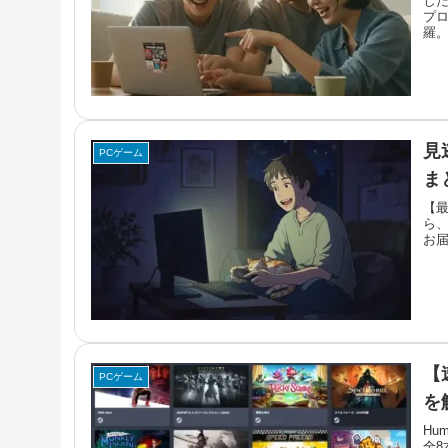
し
プロ
羅。
ま
見
PCゲーム
まと
【最
ら
お届
【
PCゲーム
を
Hu
全8