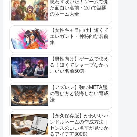
思わず吹いた！ゲームで見
た面白い名前・2chで話題
のネーム大全
【女性キャラ向け】短くて
エレガント・神秘的な名前
集
【男性向け】ゲームで映え
る！短くてシャープなかっ
こいい名前50選
【アズレン】強いMETA艦
の選び方と後悔しない育成
法
【永久保存版】かわいいハ
ンドルネームの作成方法｜
センスのいい名前が見つか
るアイデア300選