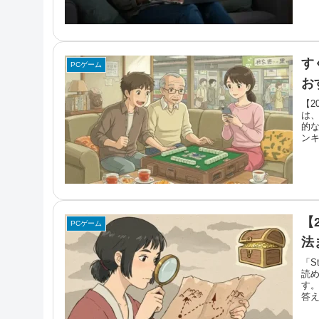
す
PCゲーム
お
【2
は
的
ン
と
【
PCゲーム
法
「S
読
す。
答