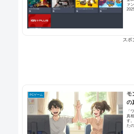
ァン
20
スポ
モ
PCゲーム
の
「ワ
真相
す。
たの