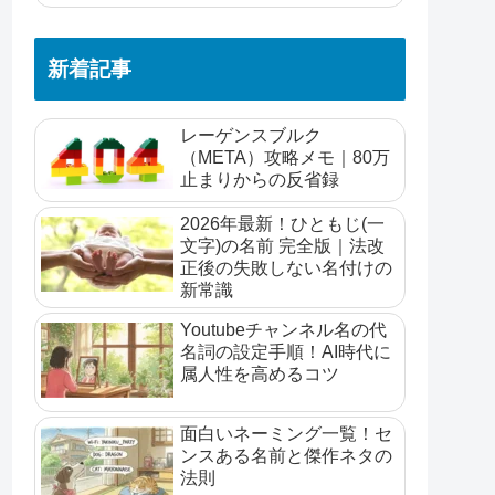
新着記事
レーゲンスブルク
（META）攻略メモ｜80万
止まりからの反省録
2026年最新！ひともじ(一
文字)の名前 完全版｜法改
正後の失敗しない名付けの
新常識
Youtubeチャンネル名の代
名詞の設定手順！AI時代に
属人性を高めるコツ
面白いネーミング一覧！セ
ンスある名前と傑作ネタの
法則