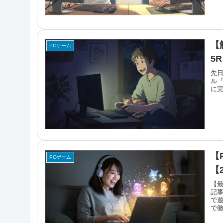
【
PCゲーム
5
先日
ル
に完
【
PCゲーム
【2
【最
記事
で
で