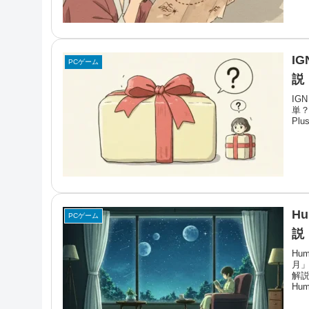
I
PCゲーム
説
IG
単？
Plus
Hu
PCゲーム
説
Hu
月
解説
Hu