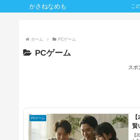
かさねなめも
こ
ホーム
PCゲーム
PCゲーム
スポ
【
PCゲーム
賢
【2