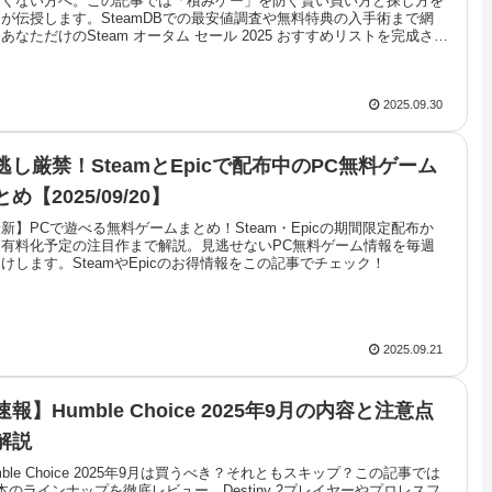
たくない方へ。この記事では「積みゲー」を防ぐ賢い買い方と探し方を
が伝授します。SteamDBでの最安値調査や無料特典の入手術まで網
あなただけのSteam オータム セール 2025 おすすめリストを完成させ
しょう。
2025.09.30
逃し厳禁！SteamとEpicで配布中のPC無料ゲーム
め【2025/09/20】
新】PCで遊べる無料ゲームまとめ！Steam・Epicの期間限定配布か
、有料化予定の注目作まで解説。見逃せないPC無料ゲーム情報を毎週
けします。SteamやEpicのお得情報をこの記事でチェック！
2025.09.21
速報】Humble Choice 2025年9月の内容と注意点
解説
mble Choice 2025年9月は買うべき？それともスキップ？この記事では
本のラインナップを徹底レビュー。Destiny 2プレイヤーやプロレスフ