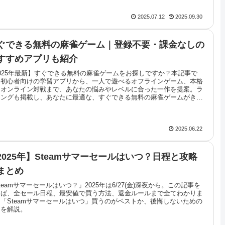
2025.07.12
2025.09.30
ぐできる無料の麻雀ゲーム｜登録不要・課金なしの
すすめアプリも紹介
025年最新】すぐできる無料の麻雀ゲームをお探しですか？本記事で
、初心者向けの学習アプリから、一人で遊べるオフラインゲーム、本格
なオンライン対戦まで、あなたの悩みやレベルに合った一作を提案。ラ
キングも掲載し、あなたに最適な、すぐできる無料の麻雀ゲームがきっ
見つかります。
2025.06.22
2025年】Steamサマーセールはいつ？日程と攻略
まとめ
teamサマーセールはいつ？」2025年は6/27(金)深夜から。この記事を
めば、全セール日程、最安値で買う方法、返金ルールまで全てわかりま
「Steamサマーセールはいつ」買うのがベストか、後悔しないための
えを解説。