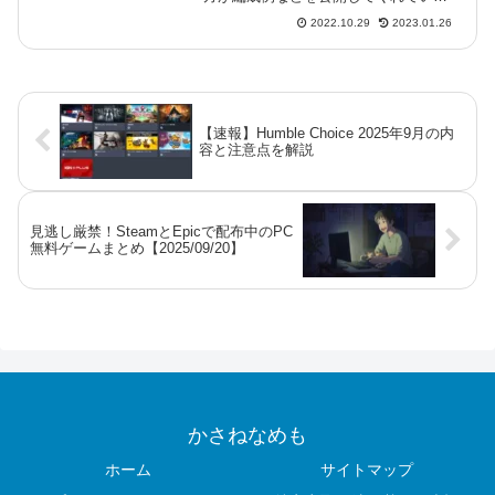
すが、自分の手持ちの装備とあわない
2022.10.29
2023.01.26
場合もあるかと思います。なにかの参
考になりましたらさいわいです。共
闘 冬の案内人 (Vsクイビシェフ)M...
【速報】Humble Choice 2025年9月の内
容と注意点を解説
見逃し厳禁！SteamとEpicで配布中のPC
無料ゲームまとめ【2025/09/20】
かさねなめも
ホーム
サイトマップ