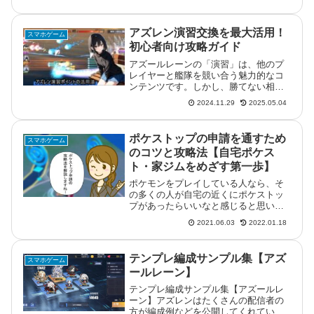
GGENERATION ETERNAL』 ©創通・
サンライズ ©Bandai Namco Enterta...
アズレン演習交換を最大活用！
スマホゲーム
初心者向け攻略ガイド
アズールレーンの「演習」は、他のプ
レイヤーと艦隊を競い合う魅力的なコ
ンテンツです。しかし、勝てない相手
に悩んだり、効率的なポイント交換方
2024.11.29
2025.05.04
法がわからず困ることもあるでしょ
う。本記事では、「アズレン 演習 交
換」をテーマに、貢献ポイント交換や
ポケストップの申請を通すため
スマホゲーム
勲...
のコツと攻略法【自宅ポケス
ト・家ジムをめざす第一歩】
ポケモンをプレイしている人なら、そ
の多くの人が自宅の近くにポケストッ
プがあったらいいなと感じると思いま
す。家から届く範囲にポケストップや
2021.06.03
2022.01.18
ジムがあれば、デイリーボーナスもと
りやすいしアイテムの補充にも便利で
すよね。そんな感じでポケストップの
テンプレ編成サンプル集【アズ
スマホゲーム
申...
ールレーン】
テンプレ編成サンプル集【アズールレ
ーン】アズレンはたくさんの配信者の
方が編成例などを公開してくれていま