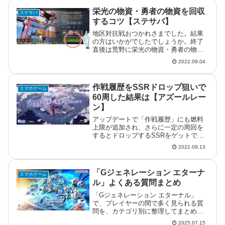
栄光の物資・勇者の物資を回収
ステサバ
するコツ【ステサバ】
地区対抗戦おつかれさまでした。結果
の方はいかがでしたでしょうか。終了
直後は荒野に栄光の物資・勇者の物資
が出現していると思います。これを回
2022.09.04
収するコツみたいなものを開設してみ
ます。栄光の物資、勇者の物資をでき
るだけ短時間で回収するには地区対抗
作戦履歴をSSRドロップ狙いで
スマホゲーム
戦...
60周した結果は【アズールレー
ン】
アップデートで「作戦履歴」にも燃料
上限が追加され、さらに一定の周回を
するとドロップするSSRをゲットでき
るようになったようです。単純に考え
2022.09.13
れば、大作戦指令書を使えばドロップ
効率は2倍になりますが、SSRのドロッ
プ率は0.6％だそうです。とな...
「Gジェネレーション エターナ
スマホゲーム
ル」よくある質問まとめ
「Gジェネレーション エターナル」
で、プレイヤーの間で多く見られる質
問を、カテゴリ別に整理してまとめま
した。最近多い質問『SDガンダム
2025.07.15