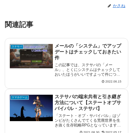
かさね
関連記事
メールの「システム」でアップ
ステサバ
デートはチェックしておきたい
件
この記事では、ステサバの「メー
ル」、とくにシステムはチェックして
おいたほうがいいですよって件につい
てです。これ、忘れていると出先でち
2022.06.15
ょっと困ったことになりがちだったり
シます。期限内にアップデートをすれ
ばアイテムがもらえるステサバのアプ
ステサバの端末共有と引き継ぎ
スマホゲーム
リにア...
方法について【ステートオブサ
バイバル・ステサバ】
「ステート・オブ・サバイバル」はゾ
ンビがたくさんでてくる荒廃世界を生
き抜く生存戦略RPGとなっています。
そんな「ステサバ」に関しての攻略メ
2021.08.30
2022.05.17