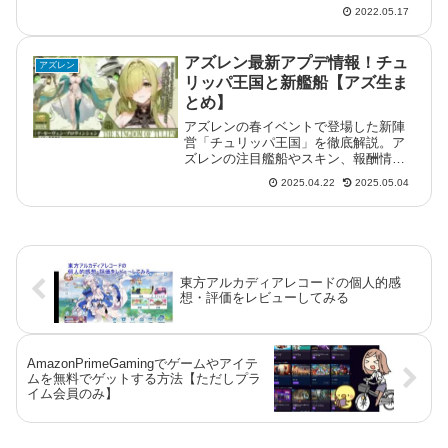
す。装備は他にも指揮官がつける指揮
2022.05.17
官装備などがあります。装備の重要性
（戦力は装備でも大きく上がる）基地
レベルが上がると、歩兵・機動兵・狙
アズレン最新アプデ情報！チュ
アズレン
撃兵...
リッパ王国と新艦船【アズ生ま
とめ】
アズレンの春イベントで登場した新陣
営「チュリッパ王国」を徹底解説。ア
ズレンの注目艦船やスキン、報酬情報
まで網羅しています。
2025.04.22
2025.05.04
東方アルカディアレコードの個人的感
想・評価をレビューしてみる
AmazonPrimeGamingでゲームやアイテ
ムを無料でゲットする方法【ただしプラ
イム会員のみ】