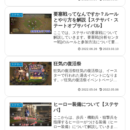
モです。ステート・オブ・サバイバル
はandoridエミュでも動きますパソコン
を持っている人であればアン...
要塞戦ってなんですか？ルール
ステサバ
とやり方を解説【ステサバ・ス
テートオブサバイバル】
ここでは、ステサバの要塞戦について
解説していきます。要塞戦(分析センタ
ー戦)のルールと参加方法について要塞
戦は、荒野にある12の地下要塞と4つの
2022.06.26
2023.03.10
実験要塞を同盟間でとりあいます。要
塞ごとに占拠したときの報酬が違うの
で、よりよい報酬が入手できる...
狂気の復活祭
ステサバ
狂気の復活祭狂気の復活祭は、イース
ターで行われた過去イベントになりま
す。✅狂気の復活祭イベントページの
フェスティバルに狂気の復活祭が登場
ミッションをこなして卵をゲットし
2022.05.04
2022.05.06
て、狂気の復活祭のイベントページを
開くとランチャーデッドやサイコパス
と戦...
ヒーロー装備について【ステサ
ステサバ
バ】
ここからは、歩兵・機動兵・狙撃兵を
指揮するヒーローがつける装備（ヒー
ロー装備）について解説していきま