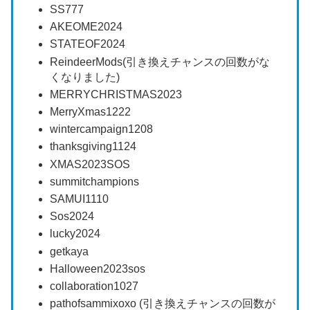
SS777
AKEOME2024
STATEOF2024
ReindeerMods(引き換えチャンスの回数がな
くなりました)
MERRYCHRISTMAS2023
MerryXmas1222
wintercampaign1208
thanksgiving1124
XMAS2023SOS
summitchampions
SAMUI1110
Sos2024
lucky2024
getkaya
Halloween2023sos
collaboration1027
pathofsammixoxo (引き換えチャンスの回数が