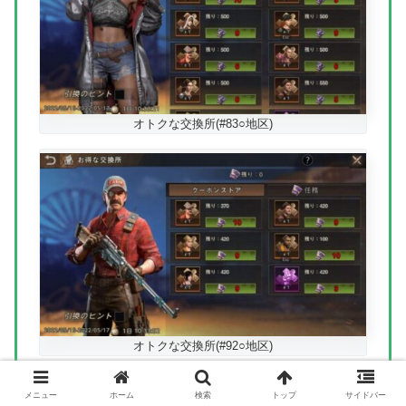
オトクな交換所(#83○地区)
オトクな交換所(#92○地区)
メニュー
ホーム
検索
トップ
サイドバー