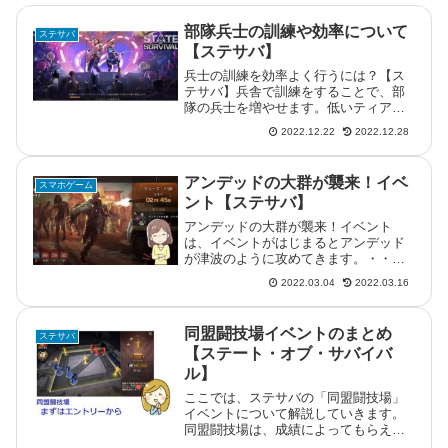
部隊兵士の訓練や効率について
ステサバ
【ステサバ】
兵士の訓練を効率よく行うには？【ス
テサバ】兵舎で訓練をすることで、部
隊の兵士を増やせます。低いティアの
兵士も訓練して増やすことができます
2022.12.22
2022.12.28
が、基本的には一番上の兵士を増やし
ていけばOKです。訓練時間と訓練でき
る人数について兵舎で効率的に部隊
アンデッドの大群が襲来！イベ
スマホゲーム
人...
ント【ステサバ】
アンデッドの大群が襲来！イベント
は、イベントがはじまるとアンデッド
が津波のように攻めてきます。・・そ
のまんまですね。アンデッドの大群が
2022.03.04
2022.03.16
襲来！とは？ イベントの内容アンデ
ッドからを基地を防衛するイベントで
す。別の地域の友人のところでは発生
同盟闘技場イベントのまとめ
ステサバ
して...
【ステート・オブ・サバイバ
ル】
ここでは、ステサバの「同盟闘技場」
イベントについて解説していきます。
同盟闘技場は、成績によってもらえる
闘技場コインでヒーロー装備のパーツ