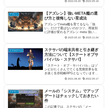
2022.03.20
2022.05.19
などを手に入れることができます。参
加登録するだけでも意味は大きいの
で、忘れずに参加したいです。同盟闘
【アズレン】強いMETA艦の選
アズレン
技場...
び方と後悔しない育成法
アズレンでmeta艦を育てるなら「強
い」だけで選ばないのがコツ。用途別
に評価が変わるアズレン meta 強い艦
の選び方を解説します。
2025.05.10
2025.11.04
ステサバの端末共有と引き継ぎ
スマホゲーム
方法について【ステートオブサ
バイバル・ステサバ】
「ステート・オブ・サバイバル」はゾ
ンビがたくさんでてくる荒廃世界を生
き抜く生存戦略RPGとなっています。
そんな「ステサバ」に関しての攻略メ
2021.08.30
2022.05.17
モです。ステート・オブ・サバイバル
はandoridエミュでも動きますパソコン
を持っている人であればアン...
メールの「システム」でアップ
ステサバ
デートはチェックしておきたい
件
この記事では、ステサバの「メー