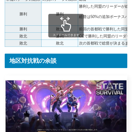
勝利した同盟のリーダーが総
勝利
勝利
総督は50%の追加ボーナスバ
勝利
敗北
前回の首都戦で勝利した同盟
スクロールできます
敗北
勝利
CCで勝利した同盟のリーダー
敗北
敗北
次の首都戦で総督が決まるまで
地区対抗戦の余談